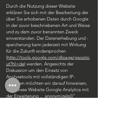
Durch die Nutzung dieser Website
erklären Sie sich mit der Bearbeitung der
über Sie erhobenen Daten durch Google
in der zuvor beschriebenen Art und Weise
und zu dem zuvor benannten Zweck
einverstanden. Der Datenerhebung und -
speicherung kann jederzeit mit Wirkung
für die Zukunft widersprochen
(
http://tools.google.com/dlpage/gaopto
ut?hl=de
) werden. Angesichts der
Diskussion um den Einsatz von
Analysetools mit vollständigen IP-
Adressen möchten wir darauf hinweisen,
dass diese Website Google Analytics mit
der Erweiterung „_anonymizeIp()“
verwendet und daher IP-Adressen nur
gekürzt weiterverarbeitet werden, um eine
direkte Personenbeziehbarkeit
auszuschließen.
Mehr Informationen zu Google Analytics